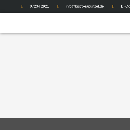
07234 2921
info@bistro-rapunzel.de
Di-Do