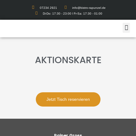
07234 2921
info@bistro-rapunzel.de
Di-Do: 17:30 - 23:00 l Fr-Sa: 17:30 - 01:00
AKTIONSKARTE
Jetzt Tisch reservieren
Rainer Gross