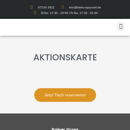
07234 2921
info@bistro-rapunzel.de
Di-Do: 17:30 - 23:00 l Fr-Sa: 17:30 - 01:00
AKTIONSKARTE
Jetzt Tisch reservieren
Rainer Gross