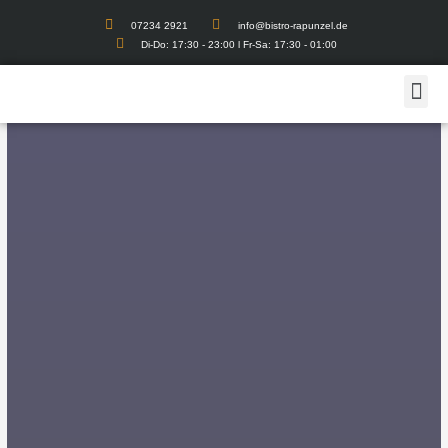
07234 2921
info@bistro-rapunzel.de
Di-Do: 17:30 - 23:00 l Fr-Sa: 17:30 - 01:00