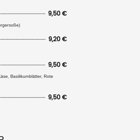
9,50 €
urgersoße)
9,20 €
9,50 €
äse, Basilikumblätter, Rote
9,50 €
R