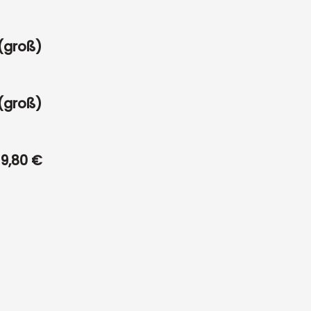
 (groß)
 (groß)
9,80 €