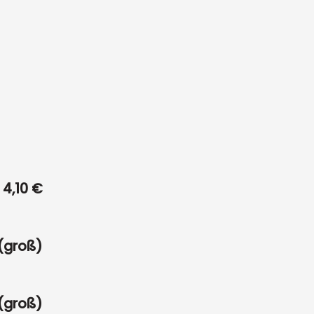
4,10 €
 (groß)
 (groß)