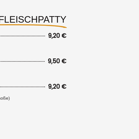
DFLEISCHPATTY
9,20 €
9,50 €
9,20 €
soße)