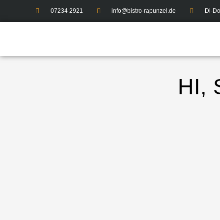
07234 2921
info@bistro-rapunzel.de
Di-Do
HI,