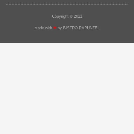
Copyright © 2021
Made with
❤
by BISTRO RAPUNZEL​​