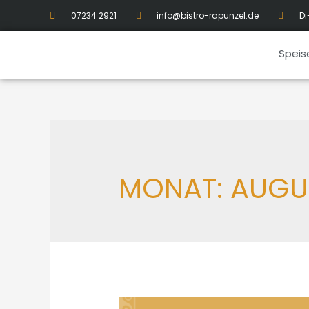
07234 2921
info@bistro-rapunzel.de
Di
Speis
MONAT:
AUGU