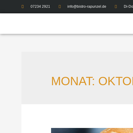
07234 2921
info@bistro-rapunzel.de
Di-Do
MONAT:
OKTO